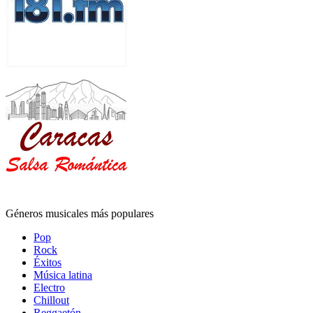
Géneros musicales más populares
Pop
Rock
Éxitos
Música latina
Electro
Chillout
Reggaetón