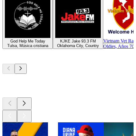
Vietnam Vet Rad
God Help Me Today
KJKE Jake 93.3 FM
Tulsa, Música cristiana
Oklahoma City, Country
Oldies, Años 70
Los mejores
podcasts
Los mejores
podcasts
Los mejores
podcasts