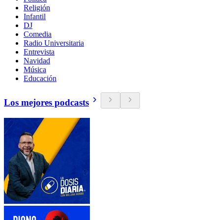
Religión
Infantil
DJ
Comedia
Radio Universitaria
Entrevista
Navidad
Música
Educación
Los mejores podcasts