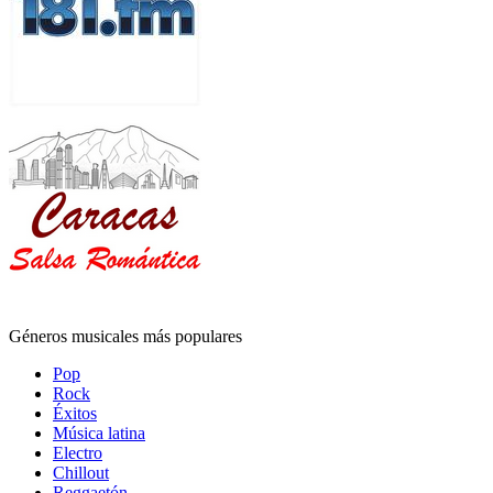
Géneros musicales más populares
Pop
Rock
Éxitos
Música latina
Electro
Chillout
Reggaetón