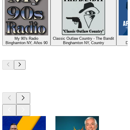
My 90's Radio
Classic Outlaw Country - The Bandit
A
Binghamton NY, Años 90
Binghamton NY, Country
Du
Los mejores
podcasts
Los mejores
podcasts
Los mejores
podcasts