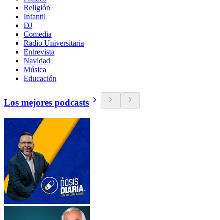
Religión
Infantil
DJ
Comedia
Radio Universitaria
Entrevista
Navidad
Música
Educación
Los mejores podcasts