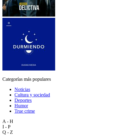
Categorías más populares
Noticias
Cultura y sociedad
Deportes
Humor
True crime
A - H
I - P
Q - Z