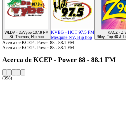
KVEG - HOT 97.5 FM
WLDV - DaVybe 107.9 FM
KACZ - Z 9
St. Thomas, Hip hop
Riley, Top 40 & Lis
Mesquite NV, Hip hop
Acerca de KCEP - Power 88 - 88.1 FM
Acerca de KCEP - Power 88 - 88.1 FM
Acerca de KCEP - Power 88 - 88.1 FM
(398)
Sitio web de la emisora