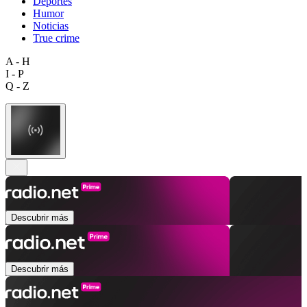
Deportes
Humor
Noticias
True crime
A - H
I - P
Q - Z
Descubrir más
Descubrir más