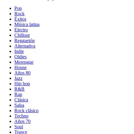
Pop
Rock
Éxitos
Música latina
Electro
Chillout
Reggaetón
Alternativa
Indie
Oldies
Merengue
House
Años 80
Jazz
Hip hop
R&B
Rap
Clásica
Salsa
Rock clásico
Techno
Años 70
Soul
Trance