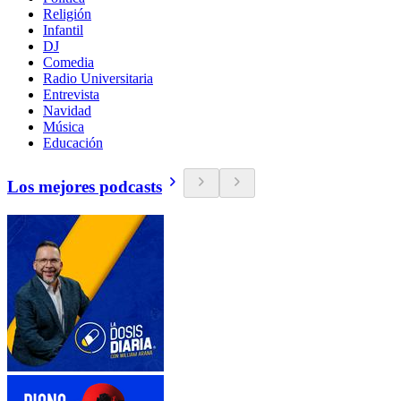
Religión
Infantil
DJ
Comedia
Radio Universitaria
Entrevista
Navidad
Música
Educación
Los mejores podcasts