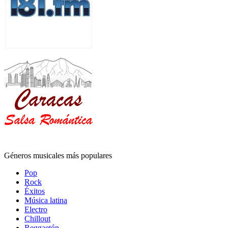
Géneros musicales más populares
Pop
Rock
Éxitos
Música latina
Electro
Chillout
Reggaetón