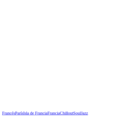
Francés
París
Isla de Francia
Francia
Chillout
Soul
Jazz