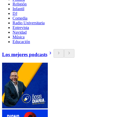
Religión
Infantil
DJ
Comedia
Radio Universitaria
Entrevista
Navidad
Música
Educación
Los mejores podcasts