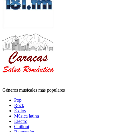
Géneros musicales más populares
Pop
Rock
Éxitos
Música latina
Electro
Chillout
Reggaetón