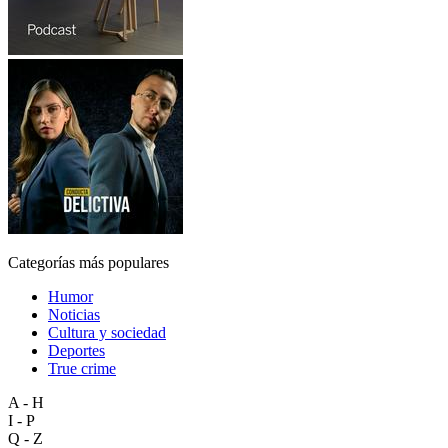
Categorías más populares
Humor
Noticias
Cultura y sociedad
Deportes
True crime
A - H
I - P
Q - Z