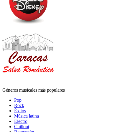
Géneros musicales más populares
Pop
Rock
Éxitos
Música latina
Electro
Chillout
Reggaetón