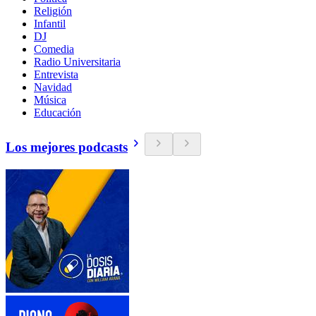
Religión
Infantil
DJ
Comedia
Radio Universitaria
Entrevista
Navidad
Música
Educación
Los mejores podcasts