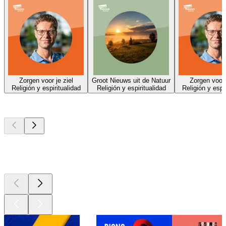
Zorgen voor je ziel
Groot Nieuws uit de Natuur
Zorgen voor 
Religión y espiritualidad
Religión y espiritualidad
Religión y espi
Los mejores
podcasts
Los mejores
podcasts
Los mejores
podcasts