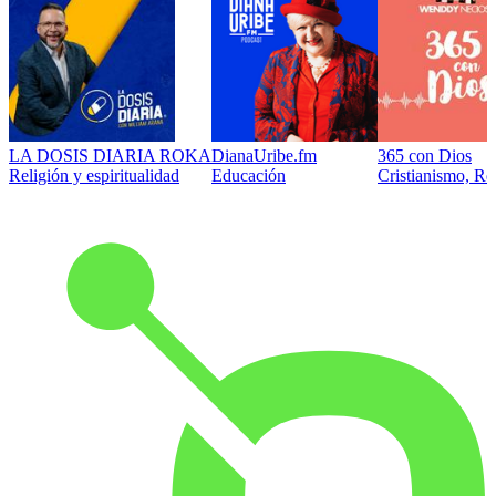
LA DOSIS DIARIA ROKA
DianaUribe.fm
365 con Dios
Religión y espiritualidad
Educación
Cristianismo, Rel