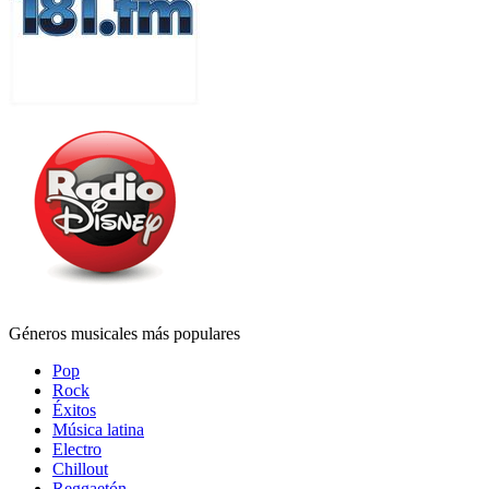
Géneros musicales más populares
Pop
Rock
Éxitos
Música latina
Electro
Chillout
Reggaetón