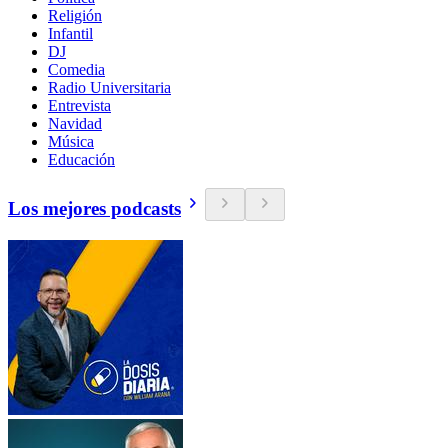
Religión
Infantil
DJ
Comedia
Radio Universitaria
Entrevista
Navidad
Música
Educación
Los mejores podcasts