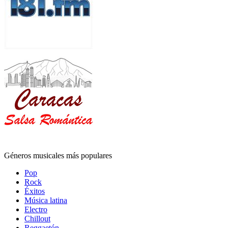
Géneros musicales más populares
Pop
Rock
Éxitos
Música latina
Electro
Chillout
Reggaetón