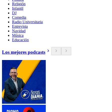
Religión
Infantil
DJ
Comedia
Radio Universitaria
Entrevista
Navidad
Música
Educación
Los mejores podcasts