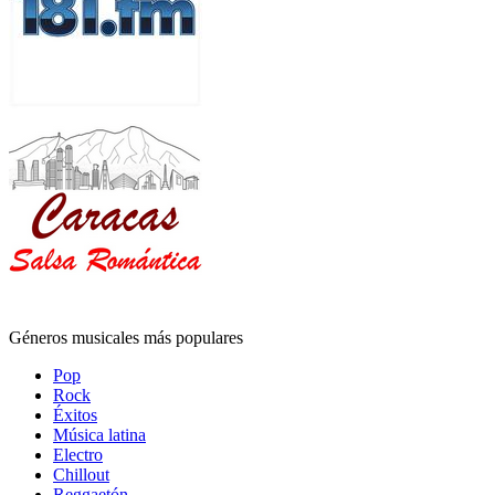
Géneros musicales más populares
Pop
Rock
Éxitos
Música latina
Electro
Chillout
Reggaetón