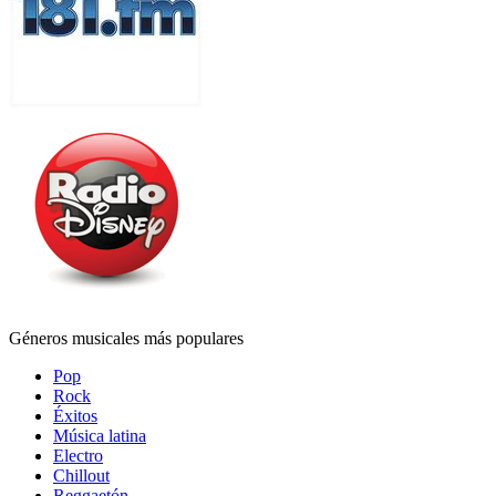
Géneros musicales más populares
Pop
Rock
Éxitos
Música latina
Electro
Chillout
Reggaetón