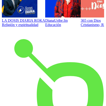
LA DOSIS DIARIA ROKA
DianaUribe.fm
365 con Dios
Religión y espiritualidad
Educación
Cristianismo, Rel