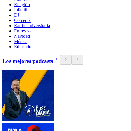
Religión
Infantil
DJ
Comedia
Radio Universitaria
Entrevista
Navidad
Música
Educación
Los mejores podcasts