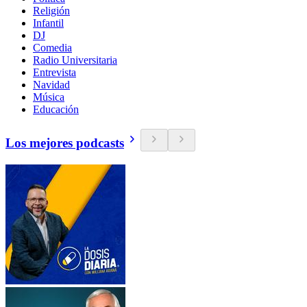
Religión
Infantil
DJ
Comedia
Radio Universitaria
Entrevista
Navidad
Música
Educación
Los mejores podcasts