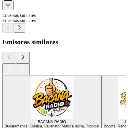
Emisoras similares
Emisoras similares
Emisoras similares
BACANA RADIO
K
Bucaramanga, Clásica, Vallenato, Música latina, Tropical
Bogotá, Ranche