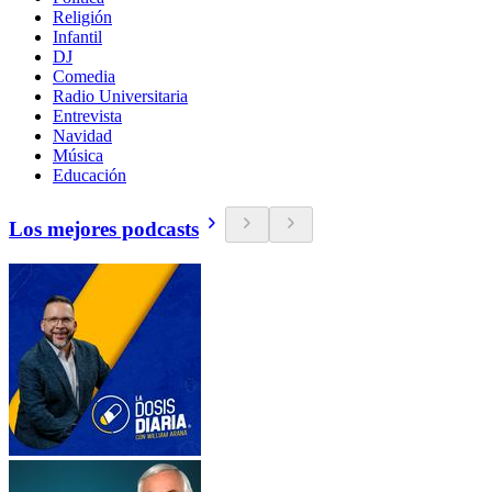
Religión
Infantil
DJ
Comedia
Radio Universitaria
Entrevista
Navidad
Música
Educación
Los mejores podcasts