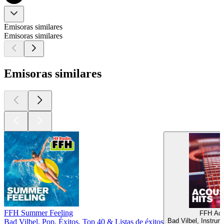
Emisoras similares
Emisoras similares
Emisoras similares
FFH Summer Feeling
FFH Aco
Bad Vilbel, Instrume
Bad Vilbel, Pop, Éxitos, Top 40 & Listas de éxitos