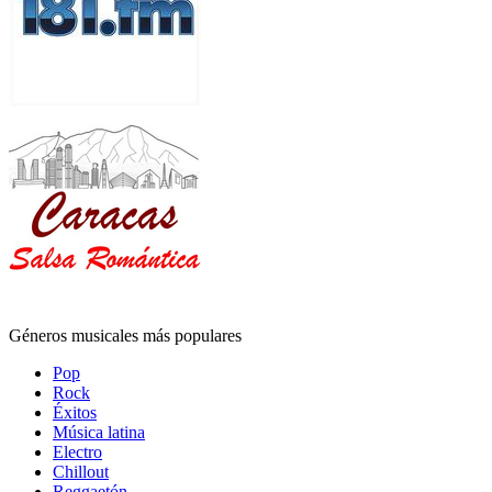
Géneros musicales más populares
Pop
Rock
Éxitos
Música latina
Electro
Chillout
Reggaetón