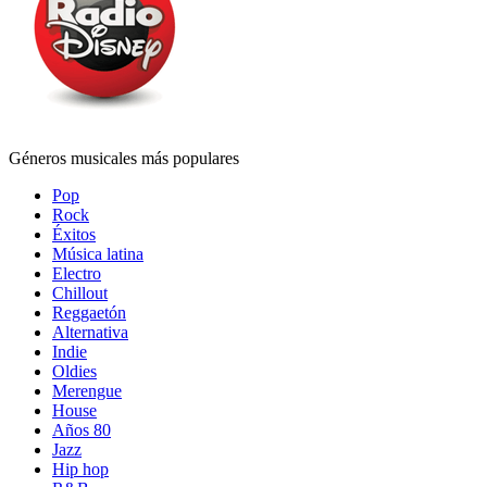
Géneros musicales más populares
Pop
Rock
Éxitos
Música latina
Electro
Chillout
Reggaetón
Alternativa
Indie
Oldies
Merengue
House
Años 80
Jazz
Hip hop