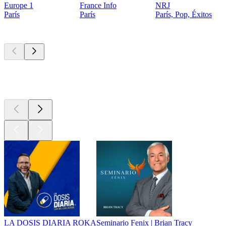
Europe 1
France Info
NRJ
París
París
París, Pop, Éxitos
Los mejores
podcasts
Los mejores
podcasts
Los mejores
podcasts
LA DOSIS DIARIA ROKA
Seminario Fenix | Brian Tracy