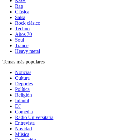
R&B
Rap
Clásica
Salsa
Rock clásico
Techno
Años 70
Soul
Trance
Heavy metal
Temas más populares
Noticias
Cultura
Deportes
Política
Religión
Infantil
DJ
Comedia
Radio Universitaria
Entrevista
Navidad
Música
Educación