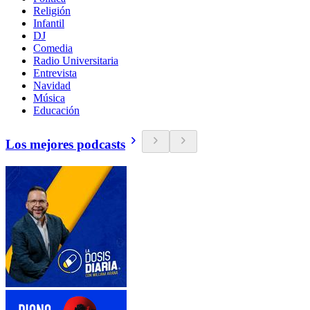
Religión
Infantil
DJ
Comedia
Radio Universitaria
Entrevista
Navidad
Música
Educación
Los mejores podcasts