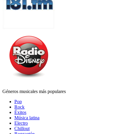
Géneros musicales más populares
Pop
Rock
Éxitos
Música latina
Electro
Chillout
Reggaetón