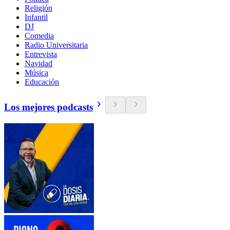
Religión
Infantil
DJ
Comedia
Radio Universitaria
Entrevista
Navidad
Música
Educación
Los mejores podcasts