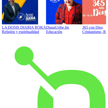
LA DOSIS DIARIA ROKA
DianaUribe.fm
365 con Dios
Religión y espiritualidad
Educación
Cristianismo, Rel