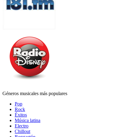
Géneros musicales más populares
Pop
Rock
Éxitos
Música latina
Electro
Chillout
Reggaetón