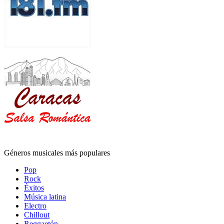
Géneros musicales más populares
Pop
Rock
Éxitos
Música latina
Electro
Chillout
Reggaetón