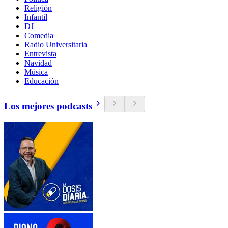
Religión
Infantil
DJ
Comedia
Radio Universitaria
Entrevista
Navidad
Música
Educación
Los mejores podcasts