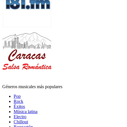
Géneros musicales más populares
Pop
Rock
Éxitos
Música latina
Electro
Chillout
Reggaetón