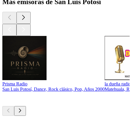
Más emisoras de San Luis Potosí
Prisma Radio
la dueña radi
San Luis Potosí, Dance, Rock clásico, Pop, Años 2000
Matehuala, Ran
Los mejores
podcasts
Los mejores
podcasts
Los mejores
podcasts