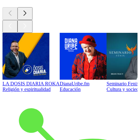
LA DOSIS DIARIA ROKA
DianaUribe.fm
Seminario Fenix 
Religión y espiritualidad
Educación
Cultura y socied