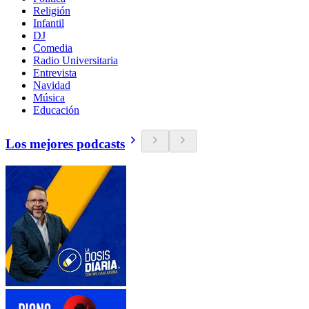
Religión
Infantil
DJ
Comedia
Radio Universitaria
Entrevista
Navidad
Música
Educación
Los mejores podcasts