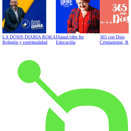
LA DOSIS DIARIA ROKA
DianaUribe.fm
365 con Dios
Religión y espiritualidad
Educación
Cristianismo, Rel