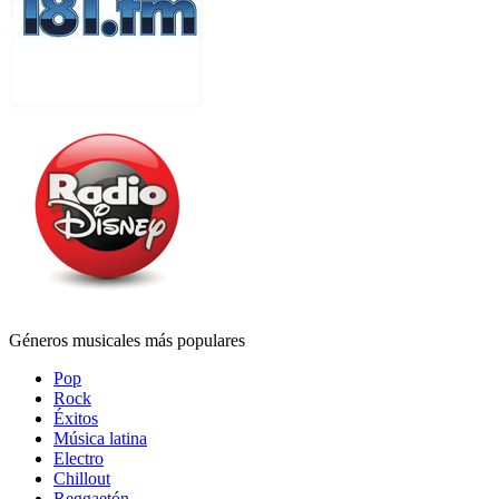
Géneros musicales más populares
Pop
Rock
Éxitos
Música latina
Electro
Chillout
Reggaetón