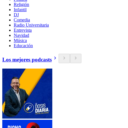
Religión
Infantil
DJ
Comedia
Radio Universitaria
Entrevista
Navidad
Música
Educación
Los mejores podcasts