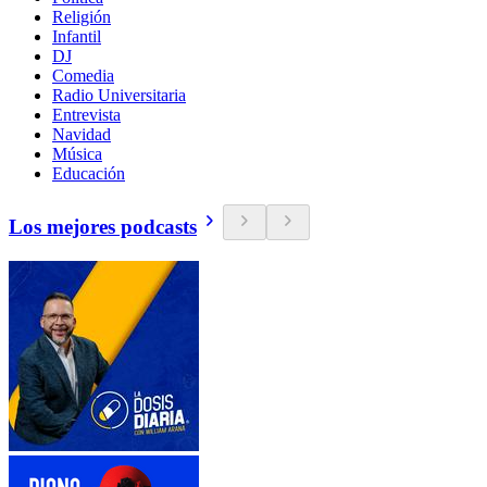
Religión
Infantil
DJ
Comedia
Radio Universitaria
Entrevista
Navidad
Música
Educación
Los mejores podcasts