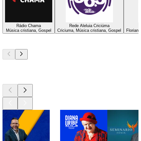
Rádio Chama
Rede Aleluia Criciúma
R
Música cristiana, Gospel
Criciuma, Música cristiana, Gospel
Floriano
Los mejores
podcasts
Los mejores
podcasts
Los mejores
podcasts