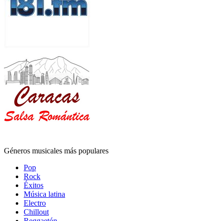
Géneros musicales más populares
Pop
Rock
Éxitos
Música latina
Electro
Chillout
Reggaetón