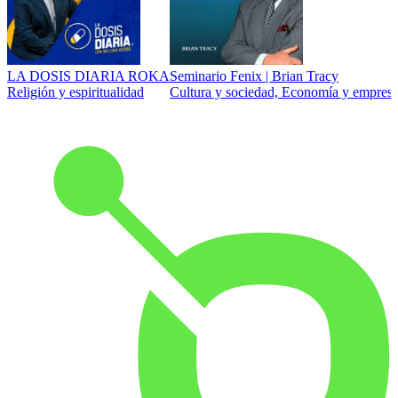
LA DOSIS DIARIA ROKA
Seminario Fenix | Brian Tracy
Religión y espiritualidad
Cultura y sociedad, Economía y empresa