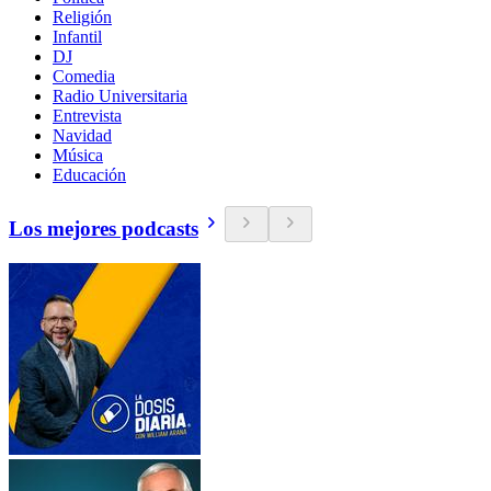
Religión
Infantil
DJ
Comedia
Radio Universitaria
Entrevista
Navidad
Música
Educación
Los mejores podcasts