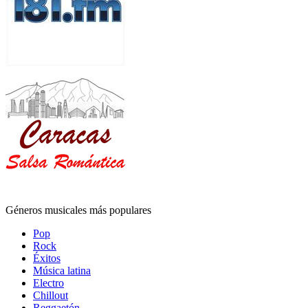
Géneros musicales más populares
Pop
Rock
Éxitos
Música latina
Electro
Chillout
Reggaetón