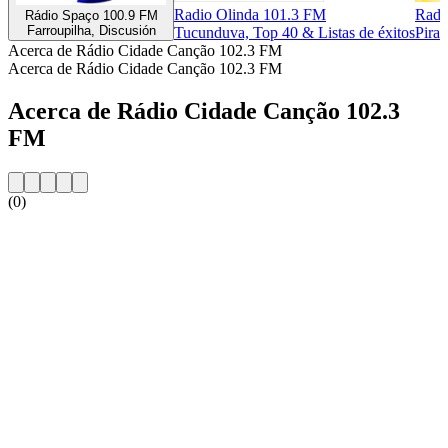
Radio Olinda 101.3 FM
Radi
Rádio Spaço 100.9 FM
Farroupilha, Discusión
Tucunduva, Top 40 & Listas de éxitos
Pirac
Acerca de Rádio Cidade Canção 102.3 FM
Acerca de Rádio Cidade Canção 102.3 FM
Acerca de Rádio Cidade Canção 102.3
FM
(0)
Sitio web de la emisora