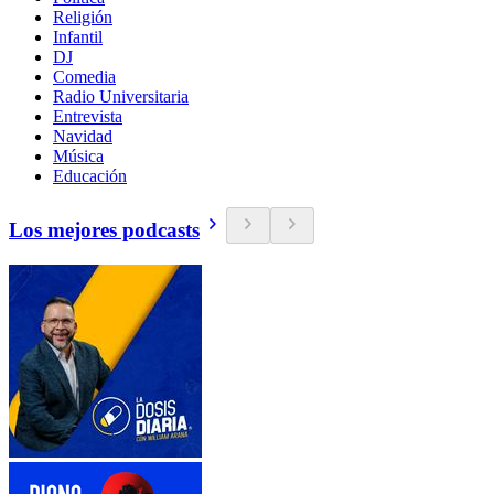
Religión
Infantil
DJ
Comedia
Radio Universitaria
Entrevista
Navidad
Música
Educación
Los mejores podcasts