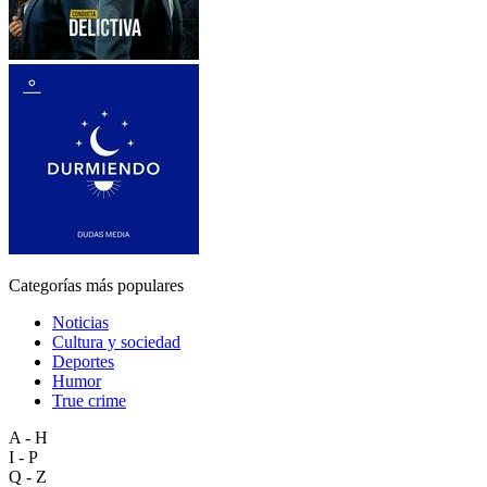
Categorías más populares
Noticias
Cultura y sociedad
Deportes
Humor
True crime
A - H
I - P
Q - Z