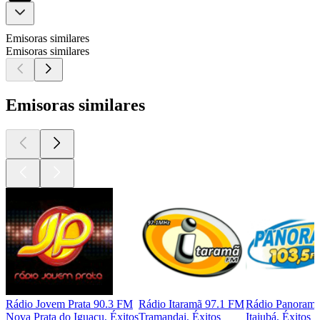
Emisoras similares
Emisoras similares
Emisoras similares
Rádio Jovem Prata 90.3 FM
Rádio Itaramã 97.1 FM
Rádio Panoram
Nova Prata do Iguacu, Éxitos
Tramandai, Éxitos
Itajubá, Éxitos