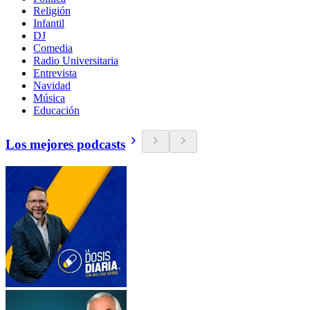
Religión
Infantil
DJ
Comedia
Radio Universitaria
Entrevista
Navidad
Música
Educación
Los mejores podcasts