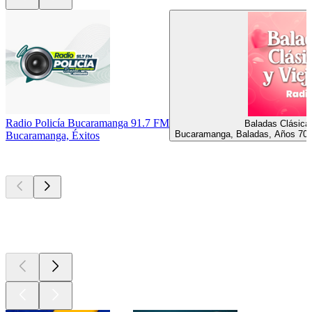
Radio Policía Bucaramanga 91.7 FM
Baladas Clásicas
Bucaramanga, Baladas, Años 70,
Bucaramanga, Éxitos
Los mejores
podcasts
Los mejores
podcasts
Los mejores
podcasts