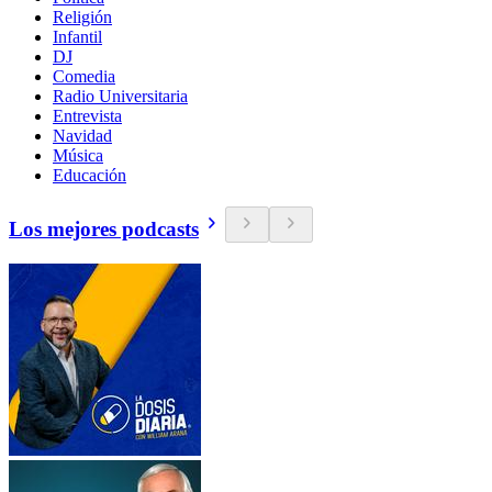
Religión
Infantil
DJ
Comedia
Radio Universitaria
Entrevista
Navidad
Música
Educación
Los mejores podcasts