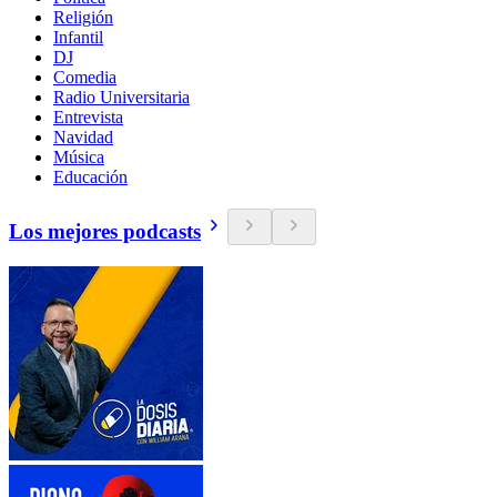
Religión
Infantil
DJ
Comedia
Radio Universitaria
Entrevista
Navidad
Música
Educación
Los mejores podcasts