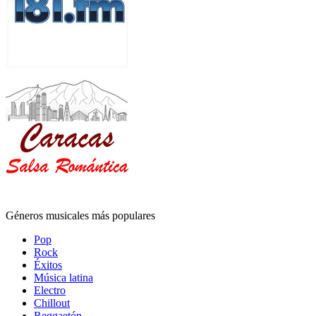
Géneros musicales más populares
Pop
Rock
Éxitos
Música latina
Electro
Chillout
Reggaetón