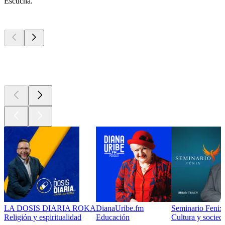
Escucha.
Los mejores
podcasts
Los mejores
podcasts
Los mejores
podcasts
LA DOSIS DIARIA ROKA
DianaUribe.fm
Seminario Fenix 
Religión y espiritualidad
Educación
Cultura y socied