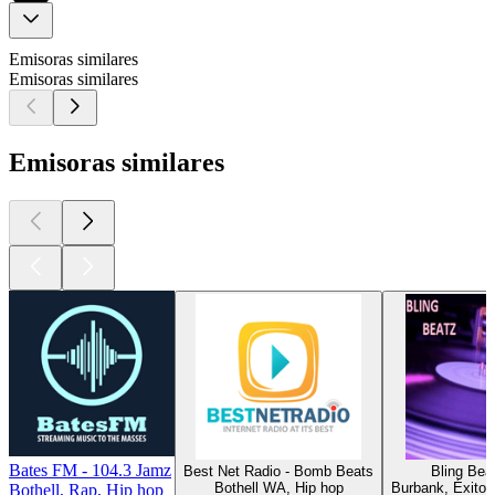
Emisoras similares
Emisoras similares
Emisoras similares
Bates FM - 104.3 Jamz
Best Net Radio - Bomb Beats
Bling Bea
Bothell WA, Hip hop
Burbank, Éxitos
Bothell, Rap, Hip hop