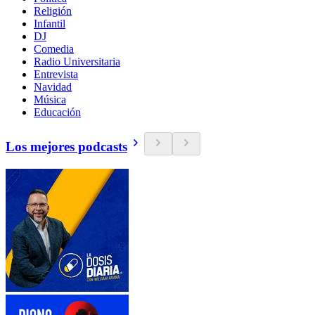
Religión
Infantil
DJ
Comedia
Radio Universitaria
Entrevista
Navidad
Música
Educación
Los mejores podcasts