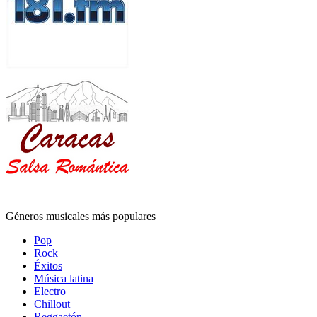
Géneros musicales más populares
Pop
Rock
Éxitos
Música latina
Electro
Chillout
Reggaetón