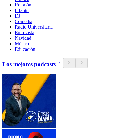
Religión
Infantil
DJ
Comedia
Radio Universitaria
Entrevista
Navidad
Música
Educación
Los mejores podcasts