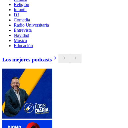
Religión
Infantil
DJ
Comedia
Radio Universitaria
Entrevista
Navidad
Música
Educación
Los mejores podcasts