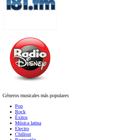
Géneros musicales más populares
Pop
Rock
Éxitos
Música latina
Electro
Chillout
Reggaetón