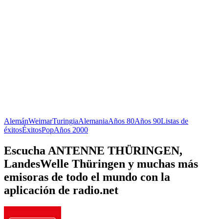
Alemán
Weimar
Turingia
Alemania
Años 80
Años 90
Listas de
éxitos
Éxitos
Pop
Años 2000
Escucha ANTENNE THÜRINGEN,
LandesWelle Thüringen y muchas más
emisoras de todo el mundo con la
aplicación de radio.net