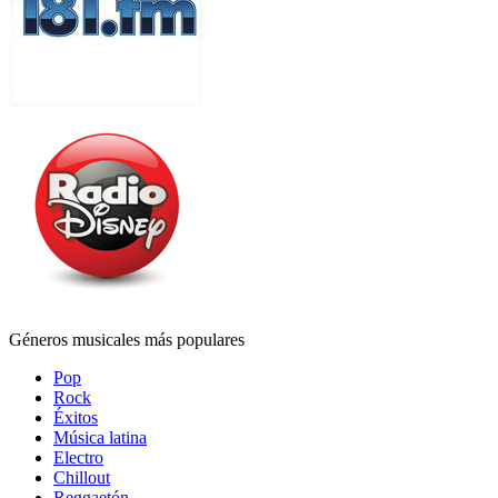
Géneros musicales más populares
Pop
Rock
Éxitos
Música latina
Electro
Chillout
Reggaetón