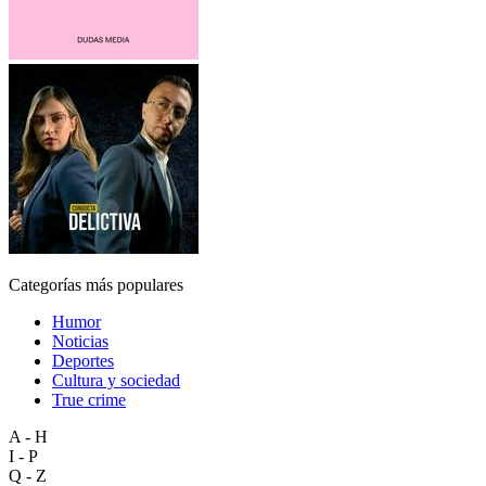
Categorías más populares
Humor
Noticias
Deportes
Cultura y sociedad
True crime
A - H
I - P
Q - Z