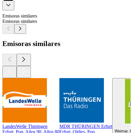
Emisoras similares
Emisoras similares
Emisoras similares
LandesWelle Thüringen
MDR THÜRINGEN Erfurt
Weimar, Éx
Erfurt, Pop, Años 90, Años 80
Erfurt, Oldies, Pop