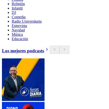
Religión
Infantil
DJ
Comedia
Radio Universitaria
Entrevista
Navidad
Música
Educación
Los mejores podcasts