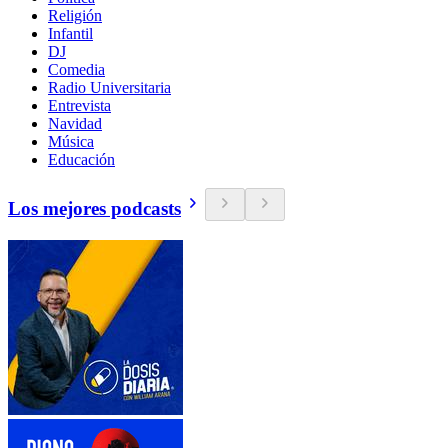
Religión
Infantil
DJ
Comedia
Radio Universitaria
Entrevista
Navidad
Música
Educación
Los mejores podcasts