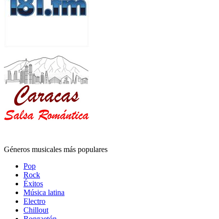
Géneros musicales más populares
Pop
Rock
Éxitos
Música latina
Electro
Chillout
Reggaetón