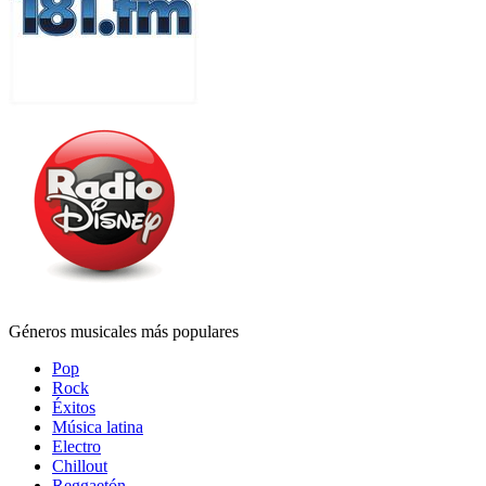
Géneros musicales más populares
Pop
Rock
Éxitos
Música latina
Electro
Chillout
Reggaetón