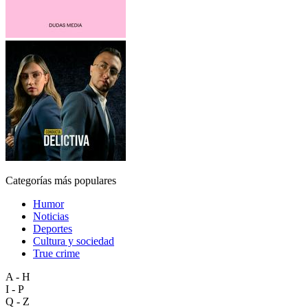
Categorías más populares
Humor
Noticias
Deportes
Cultura y sociedad
True crime
A - H
I - P
Q - Z