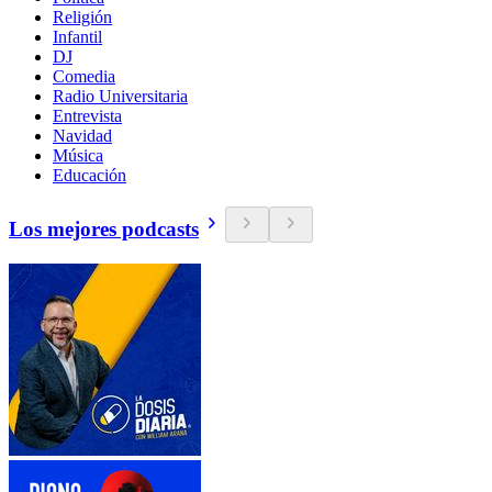
Religión
Infantil
DJ
Comedia
Radio Universitaria
Entrevista
Navidad
Música
Educación
Los mejores podcasts