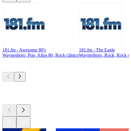
181.fm - Awesome 80's
181.fm - The Eagle
Waynesboro, Pop, Años 80, Rock clásico
Waynesboro, Rock, Rock cl
Los mejores
podcasts
Los mejores
podcasts
Los mejores
podcasts