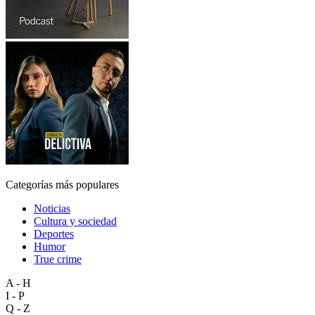
Categorías más populares
Noticias
Cultura y sociedad
Deportes
Humor
True crime
A - H
I - P
Q - Z