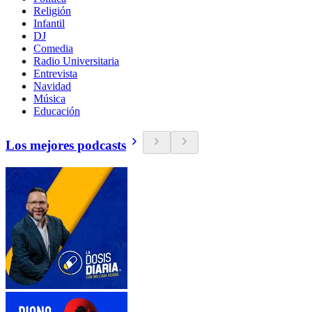
Religión
Infantil
DJ
Comedia
Radio Universitaria
Entrevista
Navidad
Música
Educación
Los mejores podcasts