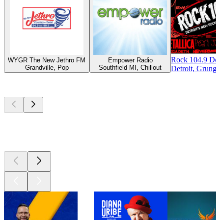
Rock 104.9 Det
WYGR The New Jethro FM
Empower Radio
Grandville, Pop
Southfield MI, Chillout
Detroit, Grunge
Los mejores
podcasts
Los mejores
podcasts
Los mejores
podcasts