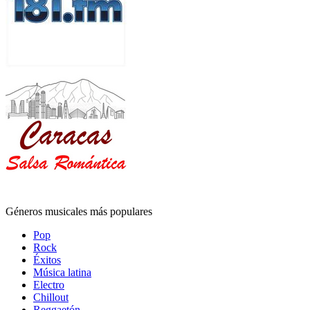
Géneros musicales más populares
Pop
Rock
Éxitos
Música latina
Electro
Chillout
Reggaetón