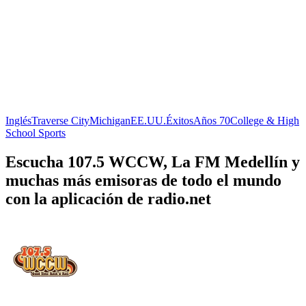
Inglés
Traverse City
Michigan
EE.UU.
Éxitos
Años 70
College & High
School Sports
Escucha 107.5 WCCW, La FM Medellín y
muchas más emisoras de todo el mundo
con la aplicación de radio.net