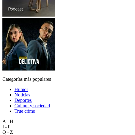
Categorías más populares
Humor
Noticias
Deportes
Cultura y sociedad
True crime
A - H
I - P
Q - Z