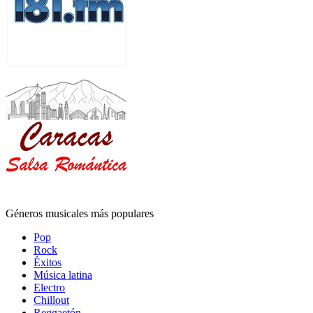
Géneros musicales más populares
Pop
Rock
Éxitos
Música latina
Electro
Chillout
Reggaetón