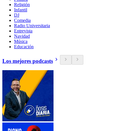
Religión
Infantil
DJ
Comedia
Radio Universitaria
Entrevista
Navidad
Música
Educación
Los mejores podcasts