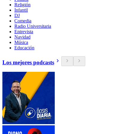
Religión
Infantil
DJ
Comedia
Radio Universitaria
Entrevista
Navidad
Música
Educación
Los mejores podcasts