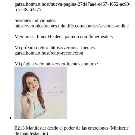
garza.hotmart.host/nueva-pagina-27d47aa4-e467-4652-ac90-
b1eef8a63a75
Sesiones individuales:
https://veronicafuentes.thinkific.com/courses/sesiones-online
Membresía Inner Healers: patreon.com/Innerhealers
Mi próximo retiro: https://veronica-fuentes-
garza.hotmart.host/retiro-reconexion
Mi página web: https://verofuentes.com.mx/
E213 Manifestar desde el poder de las emociones (Miniserie
de manifestación)