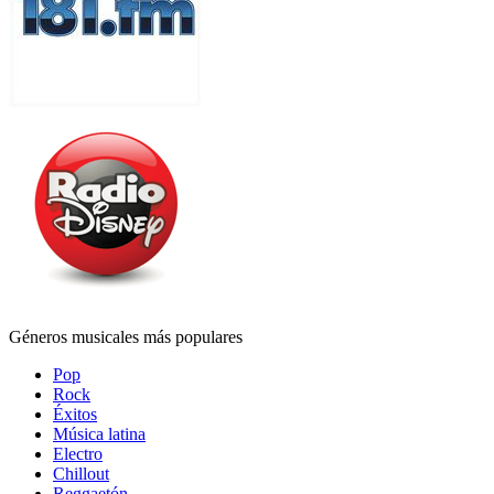
Géneros musicales más populares
Pop
Rock
Éxitos
Música latina
Electro
Chillout
Reggaetón