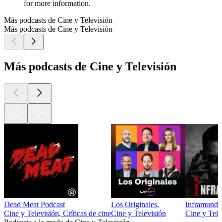
for more information.
Más podcasts de Cine y Televisión
Más podcasts de Cine y Televisión
Más podcasts de Cine y Televisión
Dead Meat Podcast
Los Originales.
Inframundo
Cine y Televisión, Críticas de cine
Cine y Televisión
Cine y Tele