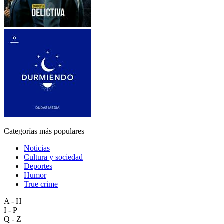
Categorías más populares
Noticias
Cultura y sociedad
Deportes
Humor
True crime
A - H
I - P
Q - Z