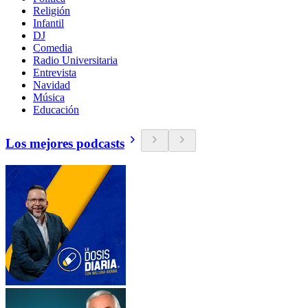
Religión
Infantil
DJ
Comedia
Radio Universitaria
Entrevista
Navidad
Música
Educación
Los mejores podcasts