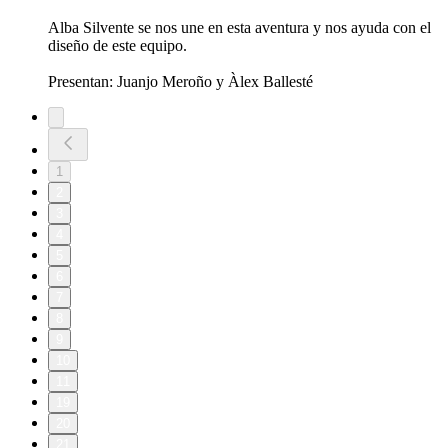
Alba Silvente se nos une en esta aventura y nos ayuda con el
diseño de este equipo.
Presentan: Juanjo Meroño y Àlex Ballesté
1
2
3
4
5
6
7
8
9
10
11
19
20
21