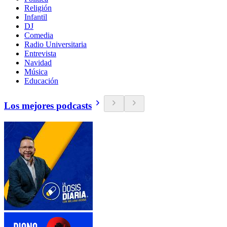
Religión
Infantil
DJ
Comedia
Radio Universitaria
Entrevista
Navidad
Música
Educación
Los mejores podcasts