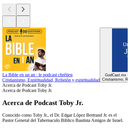
La Bible en un an : le podcast chrétien
GodCast.mx - 
Cristianismo, Rel
Cristianismo, Espiritualidad, Religión y espiritualidad
Acerca de Podcast Toby Jr.
Acerca de Podcast Toby Jr.
Acerca de Podcast Toby Jr.
Conocido como Toby Jr., el Dr. Edgar López Bertrand Jr. es el
Pastor General del Tabernaculo Biblico Bautista Amigos de Israel.
Sitio web del podcast