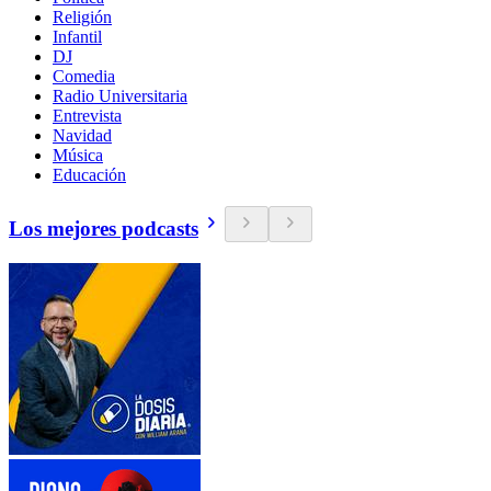
Religión
Infantil
DJ
Comedia
Radio Universitaria
Entrevista
Navidad
Música
Educación
Los mejores podcasts