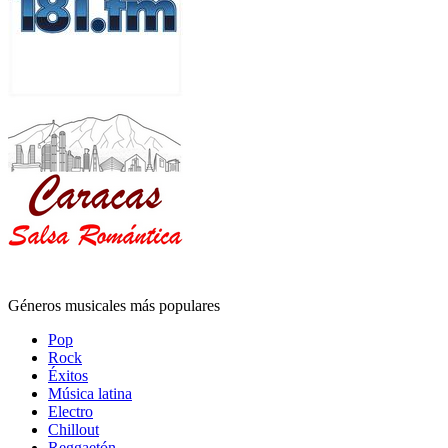
Géneros musicales más populares
Pop
Rock
Éxitos
Música latina
Electro
Chillout
Reggaetón