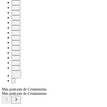
160
170
180
190
191
192
193
194
195
196
197
198
199
200
Más podcasts de Cristianismo
Más podcasts de Cristianismo