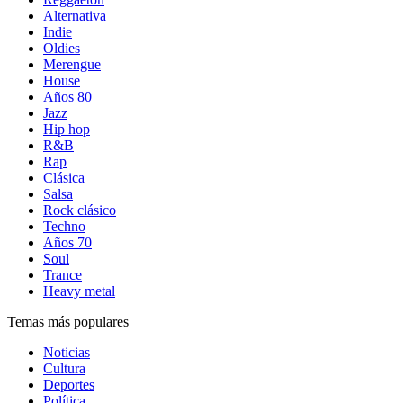
Alternativa
Indie
Oldies
Merengue
House
Años 80
Jazz
Hip hop
R&B
Rap
Clásica
Salsa
Rock clásico
Techno
Años 70
Soul
Trance
Heavy metal
Temas más populares
Noticias
Cultura
Deportes
Política