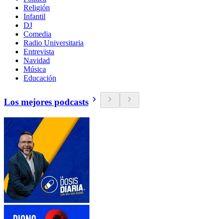
Religión
Infantil
DJ
Comedia
Radio Universitaria
Entrevista
Navidad
Música
Educación
Los mejores podcasts