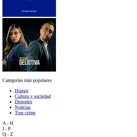
Categorías más populares
Humor
Cultura y sociedad
Deportes
Noticias
True crime
A - H
I - P
Q - Z