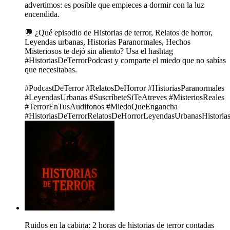
advertimos: es posible que empieces a dormir con la luz
encendida.
💬 ¿Qué episodio de Historias de terror, Relatos de horror,
Leyendas urbanas, Historias Paranormales, Hechos
Misteriosos te dejó sin aliento? Usa el hashtag
#HistoriasDeTerrorPodcast y comparte el miedo que no sabías
que necesitabas.
#PodcastDeTerror #RelatosDeHorror #HistoriasParanormales
#LeyendasUrbanas #SuscríbeteSiTeAtreves #MisteriosReales
#TerrorEnTusAudifonos #MiedoQueEngancha
#HistoriasDeTerrorRelatosDeHorrorLeyendasUrbanasHistoria
Ruidos en la cabina: 2 horas de historias de terror contadas