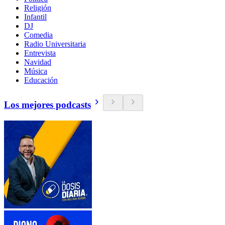
Religión
Infantil
DJ
Comedia
Radio Universitaria
Entrevista
Navidad
Música
Educación
Los mejores podcasts