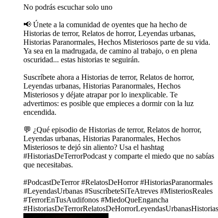
No podrás escuchar solo uno
📢 Únete a la comunidad de oyentes que ha hecho de
Historias de terror, Relatos de horror, Leyendas urbanas,
Historias Paranormales, Hechos Misteriosos parte de su vida.
Ya sea en la madrugada, de camino al trabajo, o en plena
oscuridad... estas historias te seguirán.
Suscríbete ahora a Historias de terror, Relatos de horror,
Leyendas urbanas, Historias Paranormales, Hechos
Misteriosos y déjate atrapar por lo inexplicable. Te
advertimos: es posible que empieces a dormir con la luz
encendida.
💬 ¿Qué episodio de Historias de terror, Relatos de horror,
Leyendas urbanas, Historias Paranormales, Hechos
Misteriosos te dejó sin aliento? Usa el hashtag
#HistoriasDeTerrorPodcast y comparte el miedo que no sabías
que necesitabas.
#PodcastDeTerror #RelatosDeHorror #HistoriasParanormales
#LeyendasUrbanas #SuscríbeteSiTeAtreves #MisteriosReales
#TerrorEnTusAudifonos #MiedoQueEngancha
#HistoriasDeTerrorRelatosDeHorrorLeyendasUrbanasHistoria