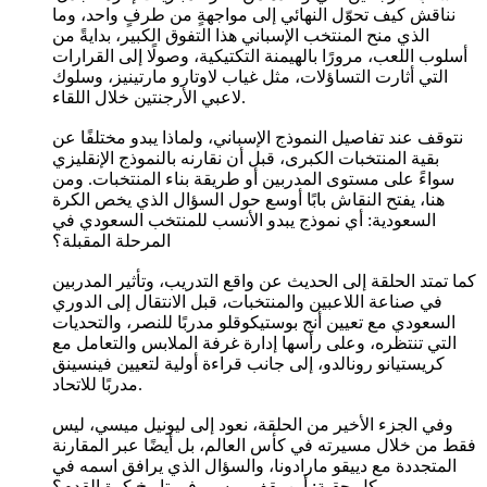
نناقش كيف تحوّل النهائي إلى مواجهةٍ من طرفٍ واحد، وما
الذي منح المنتخب الإسباني هذا التفوق الكبير، بدايةً من
أسلوب اللعب، مرورًا بالهيمنة التكتيكية، وصولًا إلى القرارات
التي أثارت التساؤلات، مثل غياب لاوتارو مارتينيز، وسلوك
لاعبي الأرجنتين خلال اللقاء.
نتوقف عند تفاصيل النموذج الإسباني، ولماذا يبدو مختلفًا عن
بقية المنتخبات الكبرى، قبل أن نقارنه بالنموذج الإنقليزي
سواءً على مستوى المدربين أو طريقة بناء المنتخبات. ومن
هنا، يفتح النقاش بابًا أوسع حول السؤال الذي يخص الكرة
السعودية: أي نموذج يبدو الأنسب للمنتخب السعودي في
المرحلة المقبلة؟
كما تمتد الحلقة إلى الحديث عن واقع التدريب، وتأثير المدربين
في صناعة اللاعبين والمنتخبات، قبل الانتقال إلى الدوري
السعودي مع تعيين أنج بوستيكوقلو مدربًا للنصر، والتحديات
التي تنتظره، وعلى رأسها إدارة غرفة الملابس والتعامل مع
كريستيانو رونالدو، إلى جانب قراءة أولية لتعيين فينسينق
مدربًا للاتحاد.
وفي الجزء الأخير من الحلقة، نعود إلى ليونيل ميسي، ليس
فقط من خلال مسيرته في كأس العالم، بل أيضًا عبر المقارنة
المتجددة مع دييقو مارادونا، والسؤال الذي يرافق اسمه في
كل حقبة: أين يقف ميسي في تاريخ كرة القدم؟