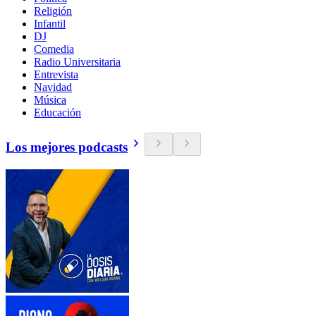
Religión
Infantil
DJ
Comedia
Radio Universitaria
Entrevista
Navidad
Música
Educación
Los mejores podcasts