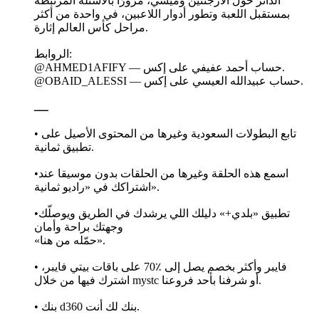
الدائر حول الأرجنتين وميسي، مرورًا بالأسئلة المرتبطة
بمستقبل اللعبة وتطور أدوار اللاعبين، في واحدة من أكثر
مراحل كأس العالم إثارة.
الروابط:
@AHMED1AFIFY — حساب أحمد عفيفي على إكس.
@OBAID_ALESSI — حساب عبيدالله العيسي على إكس.
ــــ
• تابع البطولات السعودية وغيرها من المحتوى الأصيل على
تطبيق ثمانية.
•اسمع هذه الحلقة وغيرها من الحلقات بدون موسيقا عند
اشتراكك في «راديو ثمانية».
•تطبيق «بلدي+» دليلك اللي يرشدك في الطريق ويوصلّك
وجهتك براحة وأمان
«حمّله من هنا».
• فايبر وأكثر بخصم يصل إلى ٪70 على باقات بيتي فايبر،
اشترك فيها من خلال mystc أو شرفنا بأحد فروعنا.
• بنك d360 بنك لك أنت.