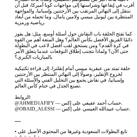
أقرب في إيقاعها وشراستها إلى مواجهات كوبا أميركا، قبل أن
ننتقل إلى النهائي المرتقب بين الأرجنتين وإسبانيا، والمواجهة
المنتظرة بين ليونيل ميسي ولامين يامال، وما تحمله من أبعاد
رياضية ورمزية.
كما تفتح الحلقة باب النقاش حول أسئلة أوسع، مثل: هل يفوز
دائمًا الفريق الأفضل بكأس العالم؟ وهل المتعة أهم من القوة
في كرة القدم؟ ومن يستحق لقب أفضل لاعب في البطولة
حتى الآن؟ ولماذا نتجنب إطلاق التوقعات عندما يتعلق الأمر
بالمباريات الكبرى؟
حلقة تمتد من عبقرية ميسي أمام إنقلترا، إلى قراءة تكتيكية
لخروج الإنقليز، وصولًا إلى النهائي المنتظر بين الأرجنتين
وإسبانيا، في نقاش يجمع بين التحليل الفني والأسئلة التي
تصنع الجدل في ختام كأس العالم.
الروابط:
@AHMED1AFIFY — حساب أحمد عفيفي على إكس.
@OBAID_ALESSI — حساب عبيدالله العيسي على إكس.
ــــ
• تابع البطولات السعودية وغيرها من المحتوى الأصيل على