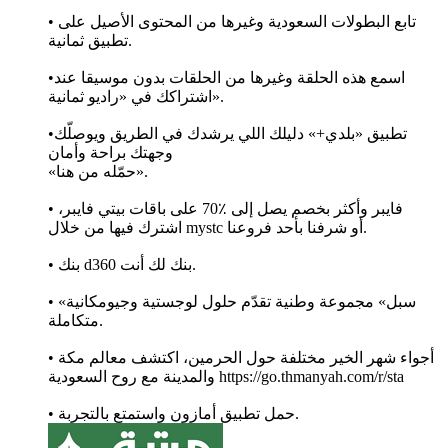
• تابع البطولات السعودية وغيرها من المحتوى الأصيل على
تطبيق ثمانية.
•اسمع هذه الحلقة وغيرها من الحلقات بدون موسيقا عند
اشتراكك في «راديو ثمانية».
•تطبيق «بلدي+» دليلك اللي يرشدك في الطريق ويوصلّك
وجهتك براحة وأمان
«حمّله من هنا».
• فايبر وأكثر بخصم يصل إلى ٪70 على باقات بيتي فايبر،
اشترك فيها من خلال mystc أو شرفنا بأحد فروعنا.
• بنك d360 بنك لك أنت.
• «سبل» مجموعة وطنية تقدّم حلول لوجستية وجيومكانية
متكاملة.
• أجواء شهر الخير مختلفة حول الحرمين، اكتشف معالم مكة
والمدينة مع روح السعودية https://go.thmanyah.com/r/sta
• حمل تطبيق أمازون واستمتع بالتجربة.