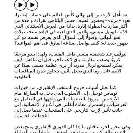
بعد تأهل الأرجنتين إلى نهائي كأس العالم على حساب إنقلترا،
تعود «مرتدة» بحضور الضيف حسن البلتاجي لقراءة واحدة من
أكثر مباريات البطولة إثارة، بدايةً من العرض الاستثنائي الذي
قدّمه ليونيل ميسي، والدور الذي لعبه في قيادة منتخب بلاده
نحو النهائي، وصولًا إلى السؤال الذي يفرض نفسه مع كل
ظهور جديد له: كيف يواصل صناعة الفارق في أهم المواعيد؟
نتوقّف عند شخصية ميسي داخل الملعب، ولماذا يبدو مرجعًا
كرويًّا يصعب مقارنته بأي لاعب آخر، قبل أن نناقش كيف
يمكن لمشجع لريال مدريد أن يرى عظمة ميسي بعيدًا عن
الانتماءات، وما الذي يجعل تأثيره يتجاوز حدود المنافسات
التقليدية.
كما نحلل أسباب خروج المنتخب الإنقليزي، من خيارات
توماس توخيل، إلى الأسلوب الذي دخل به المباراة أمام
الأرجنتين، مرورًا بالصعوبات التي واجهها في التعامل مع
العرضيات، واستمرار معاناة إنقلترا في الأدوار الإقصائية، إلى
جانب تأثير الإرث التاريخي على المنتخبات عندما تصل إلى
اللحظات الحاسمة.
وفي محور آخر، نناقش ما إذا كان الدوري الإنقليزي يمنح بعض
لاعبيه هالة أكبر من مستواهم الحقيقي، ولماذا بدت المباراة