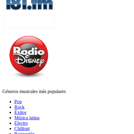
Géneros musicales más populares
Pop
Rock
Éxitos
Música latina
Electro
Chillout
Reggaetón