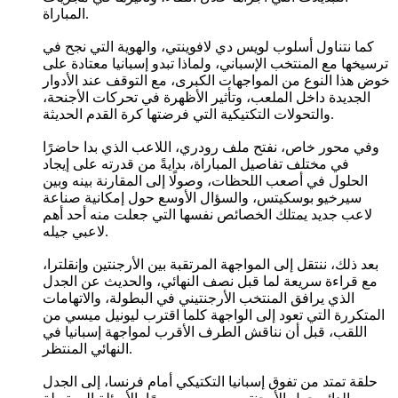
المباراة.
كما نتناول أسلوب لويس دي لافوينتي، والهوية التي نجح في
ترسيخها مع المنتخب الإسباني، ولماذا تبدو إسبانيا معتادة على
خوض هذا النوع من المواجهات الكبرى، مع التوقف عند الأدوار
الجديدة داخل الملعب، وتأثير الأظهرة في تحركات الأجنحة،
والتحولات التكتيكية التي فرضتها كرة القدم الحديثة.
وفي محور خاص، نفتح ملف رودري، اللاعب الذي بدا حاضرًا
في مختلف تفاصيل المباراة، بدايةً من قدرته على إيجاد
الحلول في أصعب اللحظات، وصولًا إلى المقارنة بينه وبين
سيرخيو بوسكيتس، والسؤال الأوسع حول إمكانية صناعة
لاعب جديد يمتلك الخصائص نفسها التي جعلت منه أحد أهم
لاعبي جيله.
بعد ذلك، ننتقل إلى المواجهة المرتقبة بين الأرجنتين وإنقلترا،
مع قراءة سريعة لما قبل نصف النهائي، والحديث عن الجدل
الذي يرافق المنتخب الأرجنتيني في البطولة، والاتهامات
المتكررة التي تعود إلى الواجهة كلما اقترب ليونيل ميسي من
اللقب، قبل أن نناقش الطرف الأقرب لمواجهة إسبانيا في
النهائي المنتظر.
حلقة تمتد من تفوق إسبانيا التكتيكي أمام فرنسا، إلى الجدل