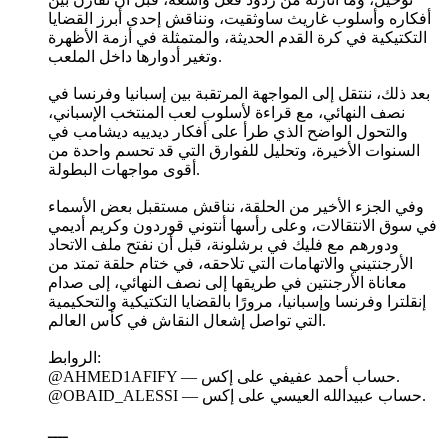
أفكاره وأسلوب غاريث ساوثقيت، ونناقش إحدى أبرز القضايا
التكتيكية في كرة القدم الحديثة، والمتمثلة في أزمة الأظهرة
وتغير أدوارها داخل الملعب.
بعد ذلك، ننتقل إلى المواجهة المرتقبة بين إسبانيا وفرنسا في
نصف النهائي، مع قراءة لأسلوب لعب المنتخب الإسباني،
والتحول الواضح الذي طرأ على أفكار ديدييه ديشامب في
السنوات الأخيرة، وتحليل للفوارق التي قد تحسم واحدة من
أقوى مواجهات البطولة.
وفي الجزء الأخير من الحلقة، نناقش مستقبل بعض الأسماء
في سوق الانتقالات، وعلى رأسها أنتوني قوردون وكريم أديمي
ودورهم مع فليك في برشلونة، قبل أن نفتح ملف الاتحاد
الأرجنتيني والاتهامات التي تلاحقه، في ختام حلقة تمتد من
معاناة الأرجنتين في طريقها إلى نصف النهائي، إلى صدام
إنقلترا وفرنسا وإسبانيا، مرورًا بالقضايا التكتيكية والتحكيمية
التي تواصل إشعال النقاش في كأس العالم.
الروابط:
@AHMED1AFIFY — حساب أحمد عفيفي على إكس.
@OBAID_ALESSI — حساب عبيدالله العيسي على إكس.
ــــ