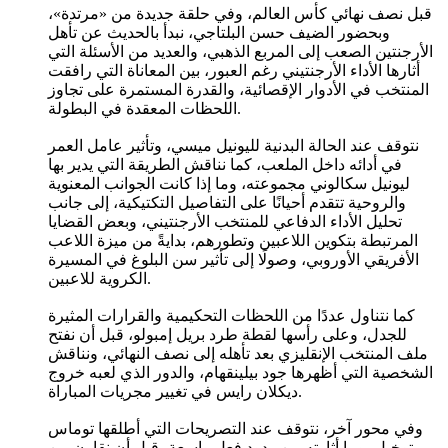
قبل نصف نهائي كأس العالم، وفي حلقة جديدة من «مرتدة»،
وبحضور الضيف حسن البلتاجي، نبدأ بالحديث عن تأهل
الأرجنتين الصعب إلى المربع الذهبي، والعديد من الأسئلة التي
أثارها الأداء الأرجنتيني رغم العبور، بين المعاناة التي رافقت
المنتخب في الأدوار الإقصائية، والقدرة المستمرة على تجاوز
اللحظات المعقدة في البطولة.
نتوقف عند الحالة البدنية لليونيل ميسي، وتأثير عامل العمر
في أدائه داخل الملعب، كما نناقش الطريقة التي يدير بها
ليونيل سكالوني مجموعته، وما إذا كانت الجوانب المعنوية
والروحية تتقدم أحيانًا على التفاصيل التكتيكية، إلى جانب
تحليل الأداء الدفاعي للمنتخب الأرجنتيني، وبعض القضايا
المرتبطة بتكوين اللاعبين وتطورهم، بدايةً من ميزة اللاعب
الأفريقي الأوروبي، وصولًا إلى تأثير سن البلوغ في المسيرة
الكروية للاعبين.
كما نتناول عددًا من اللحظات التحكيمية والقرارات المثيرة
للجدل، وعلى رأسها لقطة طرد بريل إمبولو، قبل أن نفتح
ملف المنتخب الإنقليزي بعد تأهله إلى نصف النهائي، ونناقش
الشخصية التي أظهرها جود بيلينقهام، والدور الذي لعبه خروج
ديكلان رايس في تغيير مجريات المباراة.
وفي محور آخر، نتوقف عند التصريحات التي أطلقها توماس
توخيل، وما أثارته من ردود فعل واسعة، قبل أن نقارن بين