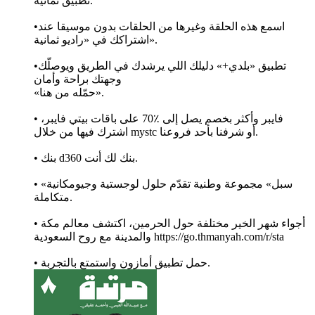
تطبيق ثمانية.
•اسمع هذه الحلقة وغيرها من الحلقات بدون موسيقا عند
اشتراكك في «راديو ثمانية».
•تطبيق «بلدي+» دليلك اللي يرشدك في الطريق ويوصلّك
وجهتك براحة وأمان
«حمّله من هنا».
• فايبر وأكثر بخصم يصل إلى ٪70 على باقات بيتي فايبر،
اشترك فيها من خلال mystc أو شرفنا بأحد فروعنا.
• بنك d360 بنك لك أنت.
• «سبل» مجموعة وطنية تقدّم حلول لوجستية وجيومكانية
متكاملة.
• أجواء شهر الخير مختلفة حول الحرمين، اكتشف معالم مكة
والمدينة مع روح السعودية https://go.thmanyah.com/r/sta
• حمل تطبيق أمازون واستمتع بالتجربة.