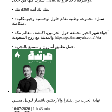
اشترك فيها من خلال mystc أو شرفنا بأحد فروعنا.
• بنك d360 بنك لك أنت.
• «سبل» مجموعة وطنية تقدّم حلول لوجستية وجيومكانية
متكاملة.
• أجواء شهر الخير مختلفة حول الحرمين، اكتشف معالم مكة
والمدينة مع روح السعودية https://go.thmanyah.com/r/sta
• حمل تطبيق أمازون واستمتع بالتجربة.
نهاية الحرب بين إنقلترا والأرجنتين بانتصار ليونيل ميسي
16/07/2026
|
1 h 43 min