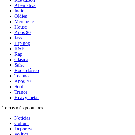
Alternativa
Indie
Oldies
Merengue
House
Años 80
Jazz
Hip hop
R&B
Rap
Clásica
Salsa
Rock clásico
Techno
Años 70
Soul
Trance
Heavy metal
Temas más populares
Noticias
Cultura
Deportes
Política