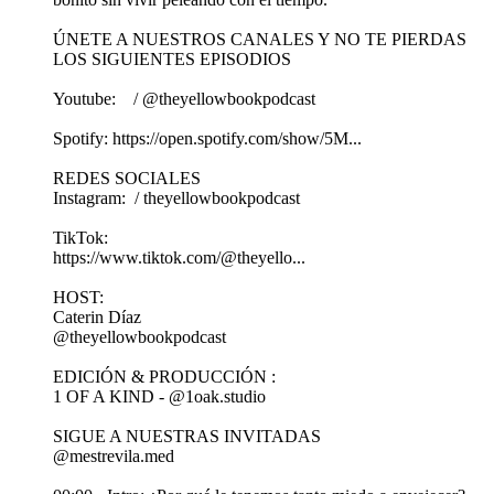
ÚNETE A NUESTROS CANALES Y NO TE PIERDAS
LOS SIGUIENTES EPISODIOS
Youtube: / @theyellowbookpodcast
Spotify: https://open.spotify.com/show/5M...
REDES SOCIALES
Instagram: / theyellowbookpodcast
TikTok:
https://www.tiktok.com/@theyello...
HOST:
Caterin Díaz
@theyellowbookpodcast
EDICIÓN & PRODUCCIÓN :
1 OF A KIND - @1oak.studio
SIGUE A NUESTRAS INVITADAS
@mestrevila.med