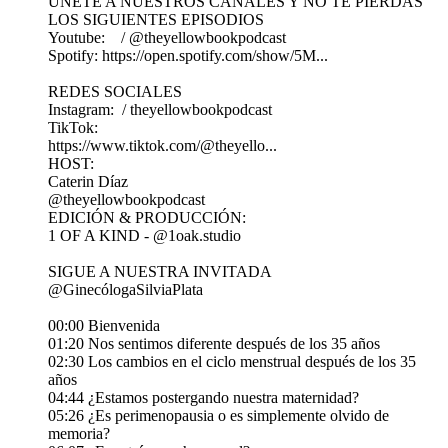
ÚNETE A NUESTROS CANALES Y NO TE PIERDAS
LOS SIGUIENTES EPISODIOS
Youtube: ⁠⁠ / @theyellowbookpodcast
Spotify: ⁠⁠https://open.spotify.com/show/5M...
REDES SOCIALES
Instagram: / theyellowbookpodcast
TikTok: ⁠⁠
https://www.tiktok.com/@theyello...
HOST:
Caterin Díaz
@theyellowbookpodcast
EDICIÓN & PRODUCCIÓN:
1 OF A KIND - @1oak.studio
SIGUE A NUESTRA INVITADA
@GinecólogaSilviaPlata
00:00 Bienvenida
01:20 Nos sentimos diferente después de los 35 años
02:30 Los cambios en el ciclo menstrual después de los 35
años
04:44 ¿Estamos postergando nuestra maternidad?
05:26 ¿Es perimenopausia o es simplemente olvido de
memoria?