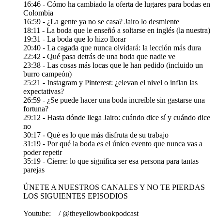
16:46 - Cómo ha cambiado la oferta de lugares para bodas en
Colombia
16:59 - ¿La gente ya no se casa? Jairo lo desmiente
18:11 - La boda que le enseñó a soltarse en inglés (la nuestra)
19:31 - La boda que lo hizo llorar
20:40 - La cagada que nunca olvidará: la lección más dura
22:42 - Qué pasa detrás de una boda que nadie ve
23:38 - Las cosas más locas que le han pedido (incluido un
burro campeón)
25:21 - Instagram y Pinterest: ¿elevan el nivel o inflan las
expectativas?
26:59 - ¿Se puede hacer una boda increíble sin gastarse una
fortuna?
29:12 - Hasta dónde llega Jairo: cuándo dice sí y cuándo dice
no
30:17 - Qué es lo que más disfruta de su trabajo
31:19 - Por qué la boda es el único evento que nunca vas a
poder repetir
35:19 - Cierre: lo que significa ser esa persona para tantas
parejas
ÚNETE A NUESTROS CANALES Y NO TE PIERDAS
LOS SIGUIENTES EPISODIOS
Youtube: / @theyellowbookpodcast