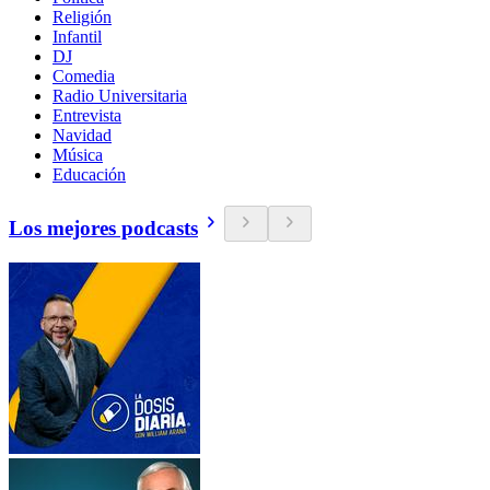
Religión
Infantil
DJ
Comedia
Radio Universitaria
Entrevista
Navidad
Música
Educación
Los mejores podcasts