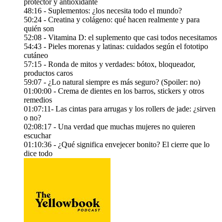
protector y antioxidante
48:16 - Suplementos: ¿los necesita todo el mundo?
50:24 - Creatina y colágeno: qué hacen realmente y para
quién son
52:08 - Vitamina D: el suplemento que casi todos necesitamos
54:43 - Pieles morenas y latinas: cuidados según el fototipo
cutáneo
57:15 - Ronda de mitos y verdades: bótox, bloqueador,
productos caros
59:07 - ¿Lo natural siempre es más seguro? (Spoiler: no)
01:00:00 - Crema de dientes en los barros, stickers y otros
remedios
01:07:11- Las cintas para arrugas y los rollers de jade: ¿sirven
o no?
02:08:17 - Una verdad que muchas mujeres no quieren
escuchar
01:10:36 - ¿Qué significa envejecer bonito? El cierre que lo
dice todo