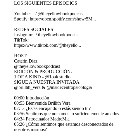
LOS SIGUIENTES EPISODIOS
Youtube: / @theyellowbookpodcast
Spotify: https://open.spotify.com/show/5M...
REDES SOCIALES
Instagram: / theyellowbookpodcast
TikTok:
https://www.tiktok.com/@theyello...
HOST:
Caterin Díaz
@theyellowbookpodcast
EDICIÓN & PRODUCCIÓN:
1 OF A KIND - @1oak.studio
SIGUE A NUESTRA INVITADA
@brilltih_vera & @insidecentropsicologia
00:00 Introducción
00:53 Bienvenida Brillith Vera
02:13 ¿Estas encajando o estás siendo tu?
03:56 Sentimos que no somos lo suficientemente amados.
04:34 Patrocinador MadreMia
05:26 ¿Cómo sentimos que estamos desconectados de
nosotros mismos?