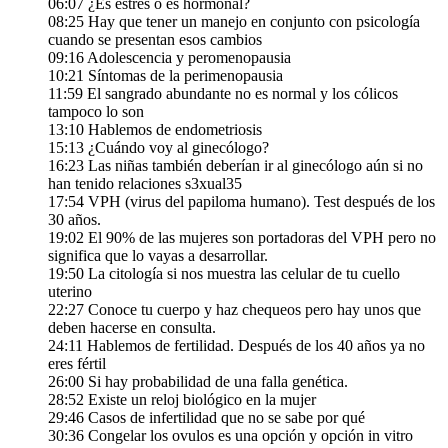
06:07 ¿Es estrés o es hormonal?
08:25 Hay que tener un manejo en conjunto con psicología
cuando se presentan esos cambios
09:16 Adolescencia y peromenopausia
10:21 Síntomas de la perimenopausia
11:59 El sangrado abundante no es normal y los cólicos
tampoco lo son
13:10 Hablemos de endometriosis
15:13 ¿Cuándo voy al ginecólogo?
16:23 Las niñas también deberían ir al ginecólogo aún si no
han tenido relaciones s3xual35
17:54 VPH (virus del papiloma humano). Test después de los
30 años.
19:02 El 90% de las mujeres son portadoras del VPH pero no
significa que lo vayas a desarrollar.
19:50 La citología si nos muestra las celular de tu cuello
uterino
22:27 Conoce tu cuerpo y haz chequeos pero hay unos que
deben hacerse en consulta.
24:11 Hablemos de fertilidad. Después de los 40 años ya no
eres fértil
26:00 Si hay probabilidad de una falla genética.
28:52 Existe un reloj biológico en la mujer
29:46 Casos de infertilidad que no se sabe por qué
30:36 Congelar los ovulos es una opción y opción in vitro