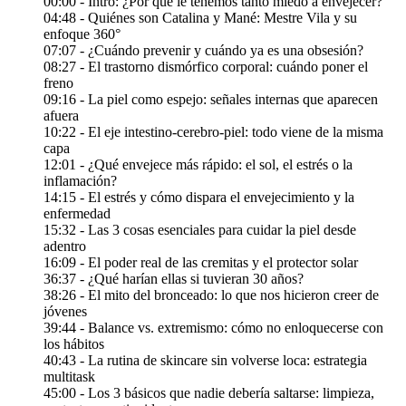
00:00 - Intro: ¿Por qué le tenemos tanto miedo a envejecer?
04:48 - Quiénes son Catalina y Mané: Mestre Vila y su
enfoque 360°
07:07 - ¿Cuándo prevenir y cuándo ya es una obsesión?
08:27 - El trastorno dismórfico corporal: cuándo poner el
freno
09:16 - La piel como espejo: señales internas que aparecen
afuera
10:22 - El eje intestino-cerebro-piel: todo viene de la misma
capa
12:01 - ¿Qué envejece más rápido: el sol, el estrés o la
inflamación?
14:15 - El estrés y cómo dispara el envejecimiento y la
enfermedad
15:32 - Las 3 cosas esenciales para cuidar la piel desde
adentro
16:09 - El poder real de las cremitas y el protector solar
36:37 - ¿Qué harían ellas si tuvieran 30 años?
38:26 - El mito del bronceado: lo que nos hicieron creer de
jóvenes
39:44 - Balance vs. extremismo: cómo no enloquecerse con
los hábitos
40:43 - La rutina de skincare sin volverse loca: estrategia
multitask
45:00 - Los 3 básicos que nadie debería saltarse: limpieza,