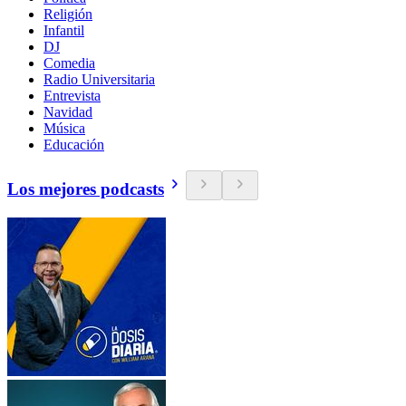
Religión
Infantil
DJ
Comedia
Radio Universitaria
Entrevista
Navidad
Música
Educación
Los mejores podcasts