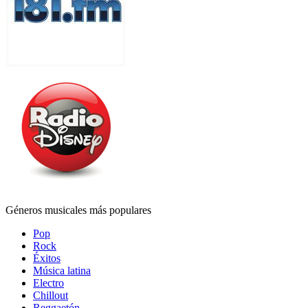
Géneros musicales más populares
Pop
Rock
Éxitos
Música latina
Electro
Chillout
Reggaetón