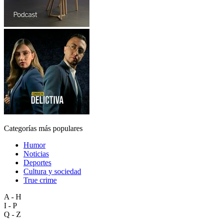
Categorías más populares
Humor
Noticias
Deportes
Cultura y sociedad
True crime
A - H
I - P
Q - Z