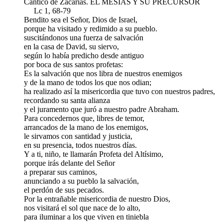
Cántico de Zacarías. EL MESÍAS Y SU PRECURSOR
Lc 1, 68-79
Bendito sea el Señor, Dios de Israel,
porque ha visitado y redimido a su pueblo.
suscitándonos una fuerza de salvación
en la casa de David, su siervo,
según lo había predicho desde antiguo
por boca de sus santos profetas:
Es la salvación que nos libra de nuestros enemigos
y de la mano de todos los que nos odian;
ha realizado así la misericordia que tuvo con nuestros padres,
recordando su santa alianza
y el juramento que juró a nuestro padre Abraham.
Para concedernos que, libres de temor,
arrancados de la mano de los enemigos,
le sirvamos con santidad y justicia,
en su presencia, todos nuestros días.
Y a ti, niño, te llamarán Profeta del Altísimo,
porque irás delante del Señor
a preparar sus caminos,
anunciando a su pueblo la salvación,
el perdón de sus pecados.
Por la entrañable misericordia de nuestro Dios,
nos visitará el sol que nace de lo alto,
para iluminar a los que viven en tiniebla