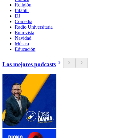
Religión
Infantil
DJ
Comedia
Radio Universitaria
Entrevista
Navidad
Música
Educación
Los mejores podcasts