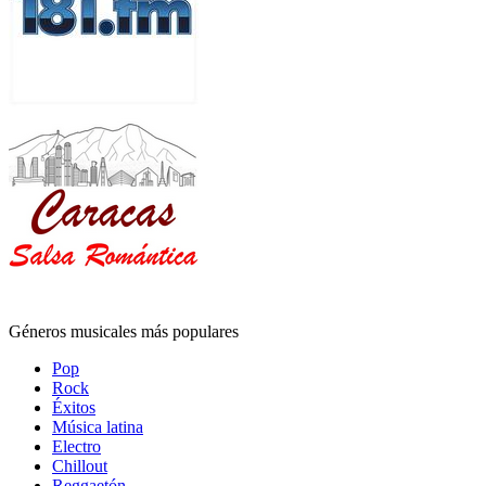
Géneros musicales más populares
Pop
Rock
Éxitos
Música latina
Electro
Chillout
Reggaetón