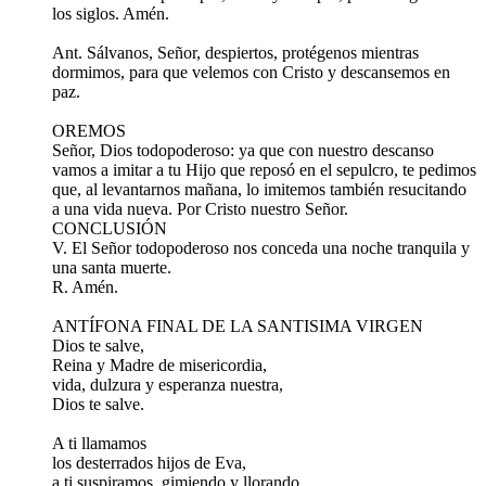
los siglos. Amén.
Ant. Sálvanos, Señor, despiertos, protégenos mientras
dormimos, para que velemos con Cristo y descansemos en
paz.
OREMOS
Señor, Dios todopoderoso: ya que con nuestro descanso
vamos a imitar a tu Hijo que reposó en el sepulcro, te pedimos
que, al levantarnos mañana, lo imitemos también resucitando
a una vida nueva. Por Cristo nuestro Señor.
CONCLUSIÓN
V. El Señor todopoderoso nos conceda una noche tranquila y
una santa muerte.
R. Amén.
ANTÍFONA FINAL DE LA SANTISIMA VIRGEN
Dios te salve,
Reina y Madre de misericordia,
vida, dulzura y esperanza nuestra,
Dios te salve.
A ti llamamos
los desterrados hijos de Eva,
a ti suspiramos, gimiendo y llorando,