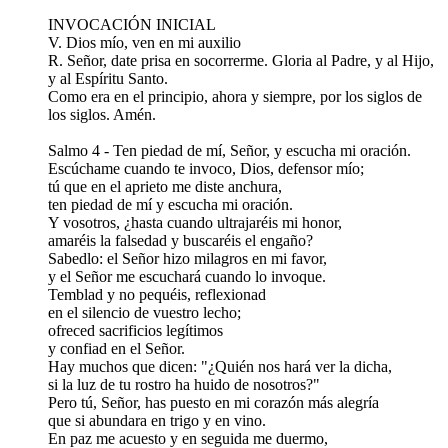
INVOCACIÓN INICIAL
V. Dios mío, ven en mi auxilio
R. Señor, date prisa en socorrerme. Gloria al Padre, y al Hijo,
y al Espíritu Santo.
Como era en el principio, ahora y siempre, por los siglos de
los siglos. Amén.
Salmo 4 - Ten piedad de mí, Señor, y escucha mi oración.
Escúchame cuando te invoco, Dios, defensor mío;
tú que en el aprieto me diste anchura,
ten piedad de mí y escucha mi oración.
Y vosotros, ¿hasta cuando ultrajaréis mi honor,
amaréis la falsedad y buscaréis el engaño?
Sabedlo: el Señor hizo milagros en mi favor,
y el Señor me escuchará cuando lo invoque.
Temblad y no pequéis, reflexionad
en el silencio de vuestro lecho;
ofreced sacrificios legítimos
y confiad en el Señor.
Hay muchos que dicen: "¿Quién nos hará ver la dicha,
si la luz de tu rostro ha huido de nosotros?"
Pero tú, Señor, has puesto en mi corazón más alegría
que si abundara en trigo y en vino.
En paz me acuesto y en seguida me duermo,